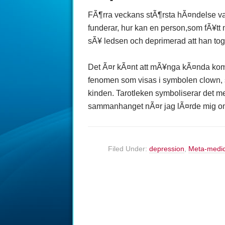
FÃ¶rra veckans stÃ¶rsta hÃ¤ndelse var 
funderar, hur kan en person,som fÃ¥tt 
sÃ¥ ledsen och deprimerad att han tog s
Det Ã¤r kÃ¤nt att mÃ¥nga kÃ¤nda komik
fenomen som visas i symbolen clown, s
kinden. Tarotleken symboliserar det m
sammanhanget nÃ¤r jag lÃ¤rde mig 
Filed Under:
depression
,
Meta-medic