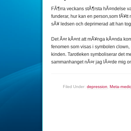
FÃ¶rra veckans stÃ¶rsta hÃ¤ndelse var 
funderar, hur kan en person,som fÃ¥tt 
sÃ¥ ledsen och deprimerad att han tog s
Det Ã¤r kÃ¤nt att mÃ¥nga kÃ¤nda komik
fenomen som visas i symbolen clown, s
kinden. Tarotleken symboliserar det m
sammanhanget nÃ¤r jag lÃ¤rde mig 
Filed Under:
depression
,
Meta-medic